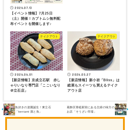
2026.07.13
【イベント情報】7月25日
（土）開催！カブトムシ無料配
布イベントを開催します♪
テイクアウト
テイクアウト
2026.06.01
2026.05.27
【新店情報】京成立石駅 赤し
【新店情報】新小岩「Bliss」は
ゃりいなり専門店「ここいなり
総菜もスイーツも買えるテイク
＠立石店」
アウト店
魚好きの楽園誕生！東立石
葛飾区青砥駅前にある主婦の味方の
「kentami 酒と魚」
お店「そうざい市場」