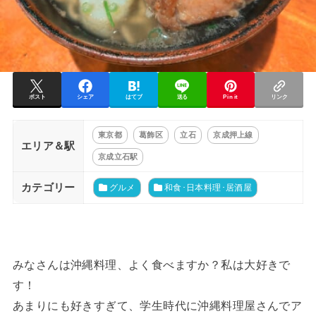
ポスト
シェア
はてブ
送る
Pin it
リンク
東京都
葛飾区
立石
京成押上線
エリア＆駅
京成立石駅
カテゴリー
グルメ
和食･日本料理･居酒屋
みなさんは沖縄料理、よく食べますか？私は大好きで
す！
あまりにも好きすぎて、学生時代に沖縄料理屋さんでア