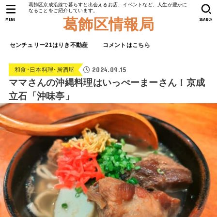
葛飾区京成沿線で暮らすと出会えるお店、イベントなど、人生が豊かに
なることをご紹介しています。
葛飾区情報局
MENU
SEARCH
センチュリー21はりき不動産
コメントはこちら
2024.09.15
和食･日本料理･居酒屋
ママさんの沖縄料理はいっぺーまーさん！京成
立石「沖味亭」