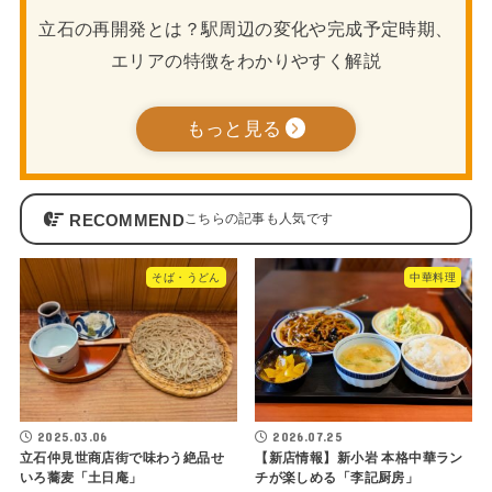
立石の再開発とは？駅周辺の変化や完成予定時期、
エリアの特徴をわかりやすく解説
もっと見る
RECOMMEND
そば・うどん
中華料理
2025.03.06
2026.07.25
立石仲見世商店街で味わう絶品せ
【新店情報】新小岩 本格中華ラン
いろ蕎麦「土日庵」
チが楽しめる「李記厨房」