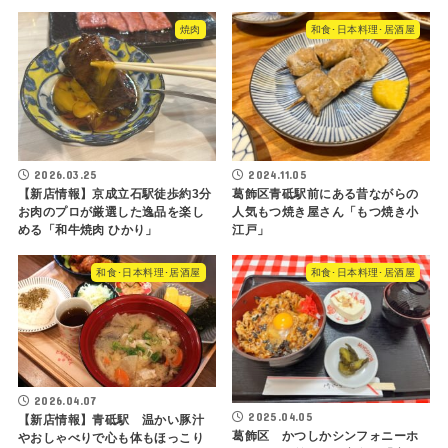
焼肉
和食･日本料理･居酒屋
2026.03.25
2024.11.05
【新店情報】京成立石駅徒歩約3分
葛飾区青砥駅前にある昔ながらの
お肉のプロが厳選した逸品を楽し
人気もつ焼き屋さん「もつ焼き小
める「和牛焼肉 ひかり」
江戸」
和食･日本料理･居酒屋
和食･日本料理･居酒屋
2026.04.07
2025.04.05
【新店情報】青砥駅 温かい豚汁
葛飾区 かつしかシンフォニーホ
やおしゃべりで心も体もほっこり