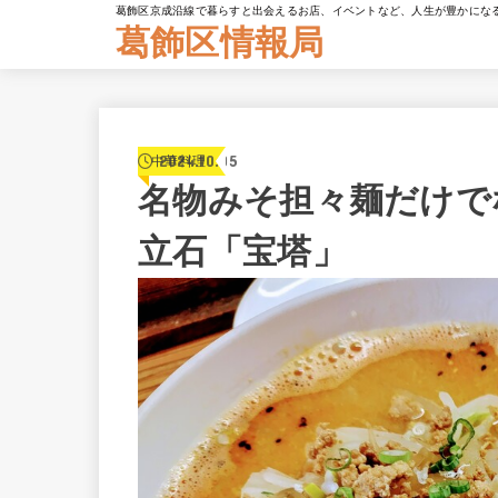
葛飾区京成沿線で暮らすと出会えるお店、イベントなど、人生が豊かにな
葛飾区情報局
2024.10.05
中華料理
名物みそ担々麺だけで
立石「宝塔」