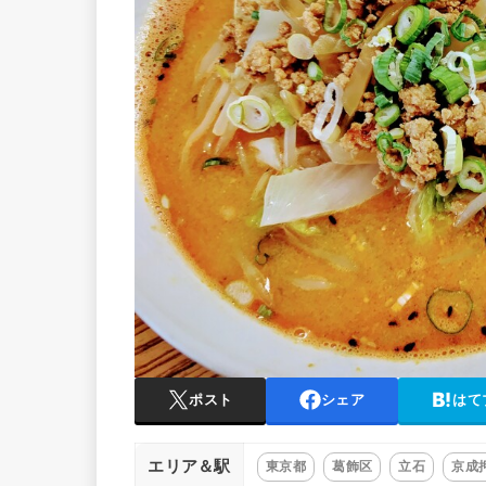
ポスト
シェア
はて
エリア＆駅
東京都
葛飾区
立石
京成