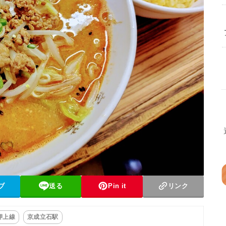
ブ
送る
Pin it
リンク
押上線
京成立石駅