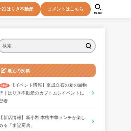
21はりき不動産
コメントはこちら
SEARCH
検
索:
最近の投稿
【イベント情報】京成立石の夏の風物
詩｜はりき不動産のカブトムシイベントに
密着
【新店情報】新小岩 本格中華ランチが楽し
める「李記厨房」