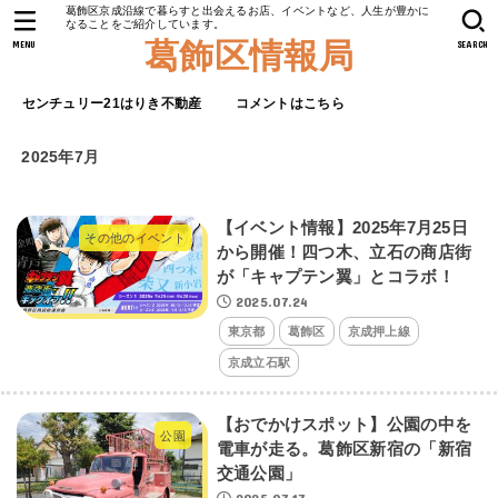
葛飾区京成沿線で暮らすと出会えるお店、イベントなど、人生が豊かに
なることをご紹介しています。
葛飾区情報局
MENU
SEARCH
センチュリー21はりき不動産
コメントはこちら
2025年7月
【イベント情報】2025年7月25日
その他のイベント
から開催！四つ木、立石の商店街
が「キャプテン翼」とコラボ！
2025.07.24
東京都
葛飾区
京成押上線
京成立石駅
【おでかけスポット】公園の中を
公園
電車が走る。葛飾区新宿の「新宿
交通公園」