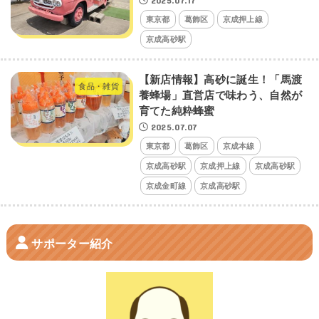
2025.07.17
東京都
葛飾区
京成押上線
京成高砂駅
【新店情報】高砂に誕生！「馬渡
食品・雑貨
養蜂場」直営店で味わう、自然が
育てた純粋蜂蜜
2025.07.07
東京都
葛飾区
京成本線
京成高砂駅
京成押上線
京成高砂駅
京成金町線
京成高砂駅
サポーター紹介