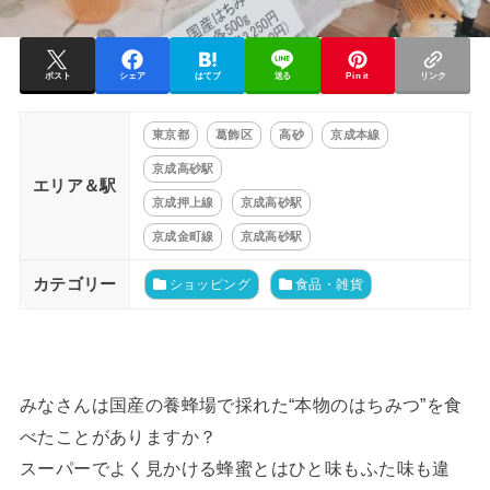
ポスト
シェア
はてブ
送る
Pin it
リンク
東京都
葛飾区
高砂
京成本線
京成高砂駅
エリア＆駅
京成押上線
京成高砂駅
京成金町線
京成高砂駅
カテゴリー
ショッピング
食品・雑貨
みなさんは国産の養蜂場で採れた“本物のはちみつ”を食
べたことがありますか？
スーパーでよく見かける蜂蜜とはひと味もふた味も違