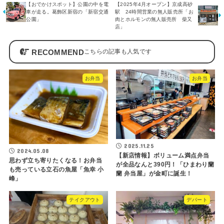
【おでかけスポット】公園の中を電
【2025年4月オープン】京成高砂
車が走る。葛飾区新宿の「新宿交通
駅 24時間営業の無人販売所「お
公園」
肉とホルモンの無人販売所 柴又
店」
RECOMMEND
お弁当
お弁当
2025.11.25
2024.05.08
【新店情報】ボリューム満点弁当
思わず立ち寄りたくなる！お弁当
が全品なんと390円！「ひまわり蘭
も売っている立石の魚屋「魚幸 小
蘭 弁当屋」が金町に誕生！
峰」
テイクアウト
デパート