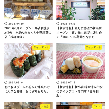
2025.04.25
2025.09.12
2025年3月オープン！高砂駅徒歩
【新店情報】金町に待望の新名所
約3分 本場の肉まんと中華惣菜の
オープン！買い物も遊びも楽しめ
店「福杯満溢」
る「MARK IS 葛飾かなまち」
テイクアウト
テイクアウト
2024.08.16
2026.07.15
おにぎりブームの前から地域の方
【新店情報】新小岩 味噌汁が主役
に人気な青砥「おにぎりもりた」
のテイクアウト専門店「みそ日
和」
お弁当
グルメ