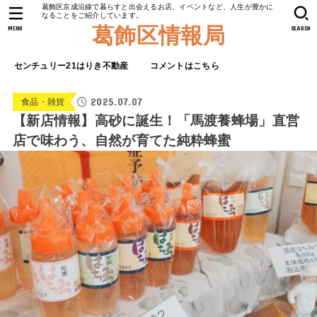
葛飾区京成沿線で暮らすと出会えるお店、イベントなど、人生が豊かに
なることをご紹介しています。
葛飾区情報局
MENU
SEARCH
センチュリー21はりき不動産
コメントはこちら
2025.07.07
食品・雑貨
【新店情報】高砂に誕生！「馬渡養蜂場」直営
店で味わう、自然が育てた純粋蜂蜜