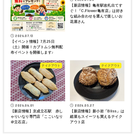
【新店情報】亀有駅改札出てす
ぐ！「C.Flower亀有店」は好き
な組み合わせを選んで楽しいお
花屋さん
2026.07.13
【イベント情報】7月25日
（土）開催！カブトムシ無料配
布イベントを開催します♪
テイクアウト
テイクアウト
2026.06.01
2026.05.27
【新店情報】京成立石駅 赤し
【新店情報】新小岩「Bliss」は
ゃりいなり専門店「ここいなり
総菜もスイーツも買えるテイク
＠立石店」
アウト店