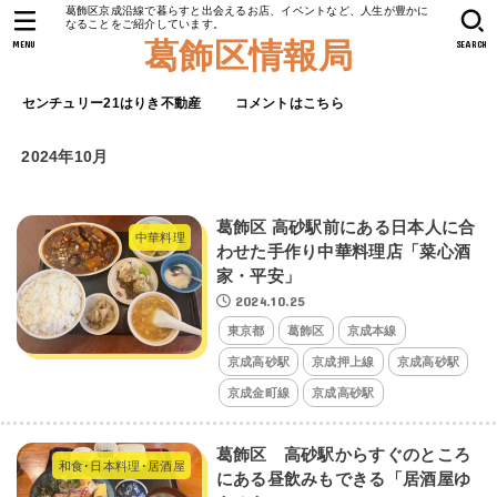
葛飾区京成沿線で暮らすと出会えるお店、イベントなど、人生が豊かに
なることをご紹介しています。
葛飾区情報局
MENU
SEARCH
センチュリー21はりき不動産
コメントはこちら
2024年10月
葛飾区 高砂駅前にある日本人に合
中華料理
わせた手作り中華料理店「菜心酒
家・平安」
2024.10.25
東京都
葛飾区
京成本線
京成高砂駅
京成押上線
京成高砂駅
京成金町線
京成高砂駅
葛飾区 高砂駅からすぐのところ
和食･日本料理･居酒屋
にある昼飲みもできる「居酒屋ゆ