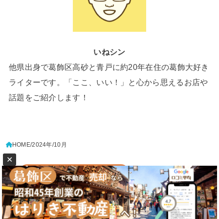
いねシン
他県出身で葛飾区高砂と青戸に約20年在住の葛飾大好き
ライターです。「ここ、いい！」と心から思えるお店や
話題をご紹介します！
HOME
2024年
10月
✕
センチュリー21はりき不動産
プライバシーポリシー
このサイトについて
© 2026
葛飾区情報局
All Rights Reserved.