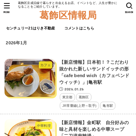
葛飾区京成沿線で暮らすと出会えるお店、イベントなど、人生が豊かに
なることをご紹介しています。
葛飾区情報局
MENU
SEARCH
センチュリー21はりき不動産
コメントはこちら
2026年1月
【新店情報】日本初！？こだわり
カフェ
抜かれた新しいサンドイッチの形
「cafe bend wich（カフェベンド
ウィッチ）」|亀有駅
2026.01.26
東京都
葛飾区
JR常磐線(上野～取手)
亀有駅
【新店情報】金町駅 自分好みの
中華料理
味と具材を楽しめる中華スープ