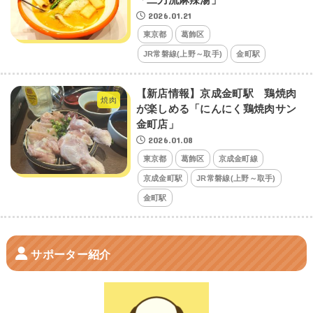
「二刀流麻辣湯」
2026.01.21
東京都
葛飾区
JR常磐線(上野～取手)
金町駅
【新店情報】京成金町駅 鶏焼肉
焼肉
が楽しめる「にんにく鶏焼肉サン
金町店」
2026.01.08
東京都
葛飾区
京成金町線
京成金町駅
JR常磐線(上野～取手)
金町駅
サポーター紹介