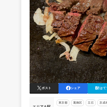
ポスト
シェア
はて
東京都
葛飾区
立石
京成
エリア＆駅