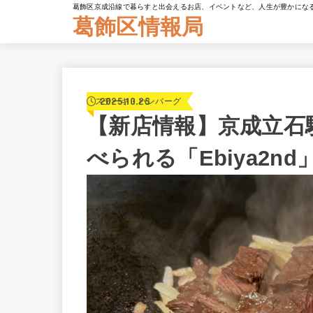
葛飾区京成沿線で暮らすと出会えるお店、イベントなど、人生が豊かにな
葛飾区情報局
2025.10.25
ステーキ・ハンバーグ
【新店情報】京成立石
べられる「Ebiya2nd