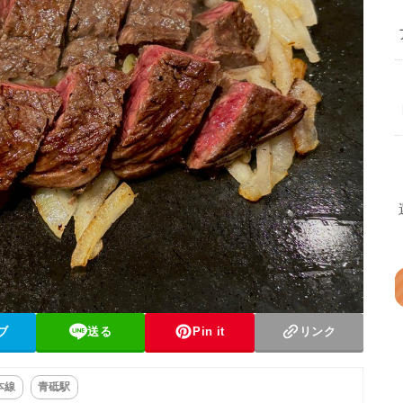
ブ
送る
Pin it
リンク
本線
青砥駅