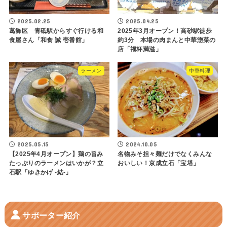
2025.02.25
2025.04.25
葛飾区 青砥駅からすぐ行ける和
2025年3月オープン！高砂駅徒歩
食屋さん「和食 誠 壱番館」
約3分 本場の肉まんと中華惣菜の
店「福杯満溢」
ラーメン
中華料理
2025.05.15
2024.10.05
【2025年4月オープン】鶏の旨み
名物みそ担々麺だけでなくみんな
たっぷりのラーメンはいかが？立
おいしい！京成立石「宝塔」
石駅「ゆきかげ -結-」
サポーター紹介