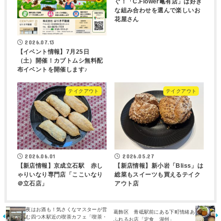
ぐ！「C.Flower亀有店」は好き
な組み合わせを選んで楽しいお
花屋さん
2026.07.13
【イベント情報】7月25日
（土）開催！カブトムシ無料配
布イベントを開催します♪
テイクアウト
テイクアウト
2026.06.01
2026.05.27
【新店情報】京成立石駅 赤し
【新店情報】新小岩「Bliss」は
ゃりいなり専門店「ここいなり
総菜もスイーツも買えるテイク
＠立石店」
アウト店
夜はお酒も！気さくなマスターが営
葛飾区 青砥駅前にある下町情緒あ
む四つ木駅近の喫茶カフェ「喫茶・
ふれるお店「定食 湖州」