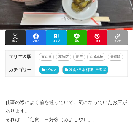
ポスト
シェア
はてブ
送る
Pin it
リンク
エリア＆駅
東京都
葛飾区
青戸
京成本線
青砥駅
カテゴリー
グルメ
和食･日本料理･居酒屋
仕事の際によく前を通っていて、気になっていたお店が
あります。
それは、「定食 三好弥（みよしや）」。