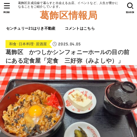
葛飾区京成沿線で暮らすと出会えるお店、イベントなど、人生が豊かに
なることをご紹介しています。
葛飾区情報局
MENU
SEARCH
センチュリー21はりき不動産
コメントはこちら
2025.04.05
和食･日本料理･居酒屋
葛飾区 かつしかシンフォニーホールの目の前
にある定食屋「定食 三好弥（みよしや）」