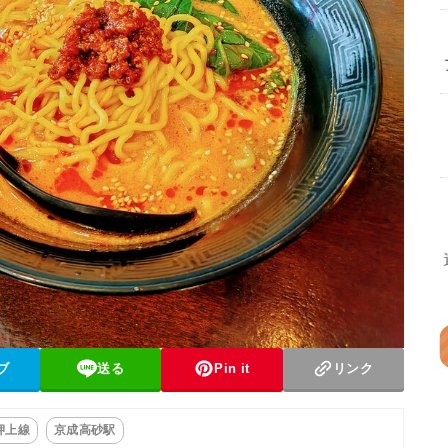
ブ
送る
Pin it
リンク
押上線
京成高砂駅