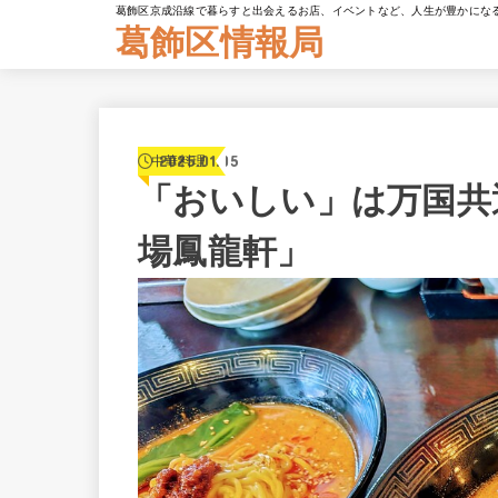
葛飾区京成沿線で暮らすと出会えるお店、イベントなど、人生が豊かにな
葛飾区情報局
2025.01.05
中華料理
「おいしい」は万国共
場鳳龍軒」