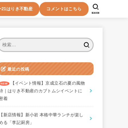
21はりき不動産
コメントはこちら
SEARCH
検
索:
最近の投稿
【イベント情報】京成立石の夏の風物
詩｜はりき不動産のカブトムシイベントに
密着
【新店情報】新小岩 本格中華ランチが楽し
める「李記厨房」