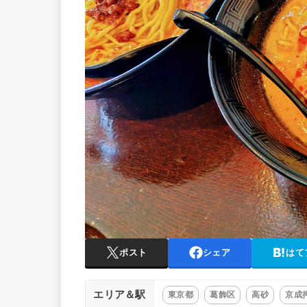
ポスト
シェア
はて
エリア＆駅
東京都
葛飾区
高砂
京成